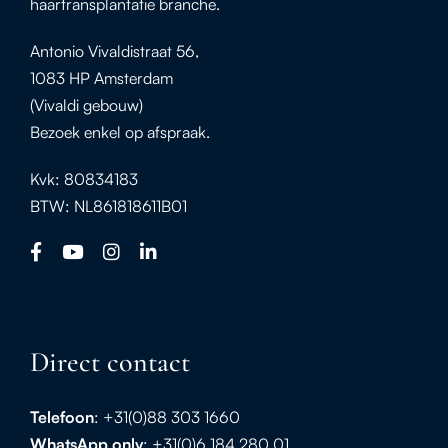
haartransplantatie branche.
Antonio Vivaldistraat 56,
1083 HP Amsterdam
(Vivaldi gebouw)
Bezoek enkel op afspraak.
Kvk: 80834183
BTW: NL861818611B01
Direct contact
Telefoon
: +31(0)88 303 1660
WhatsApp
only
: +31(0)6 184 280 01