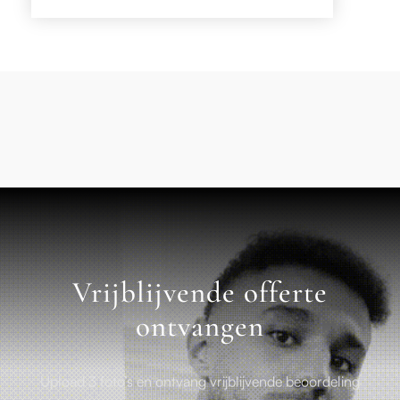
Vrijblijvende offerte
ontvangen
Upload 3 foto’s en ontvang vrijblijvende beoordeling