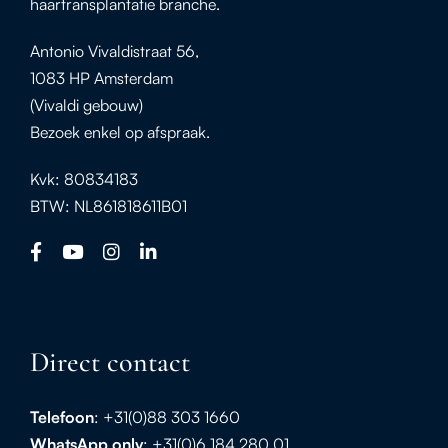
haartransplantatie branche.
Antonio Vivaldistraat 56,
1083 HP Amsterdam
(Vivaldi gebouw)
Bezoek enkel op afspraak.
Kvk: 80834183
BTW: NL861818611B01
Direct contact
Telefoon
: +31(0)88 303 1660
WhatsApp
only
: +31(0)6 184 280 01