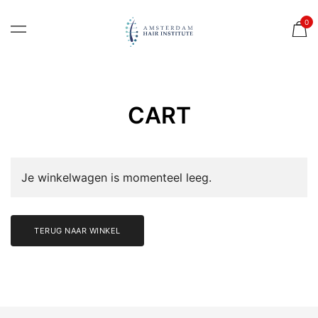
Ga naar de inhoud
0
AMSTERDAM
HAIR
INSTITUTE|
CART
WEBSHOP
Je winkelwagen is momenteel leeg.
TERUG NAAR WINKEL